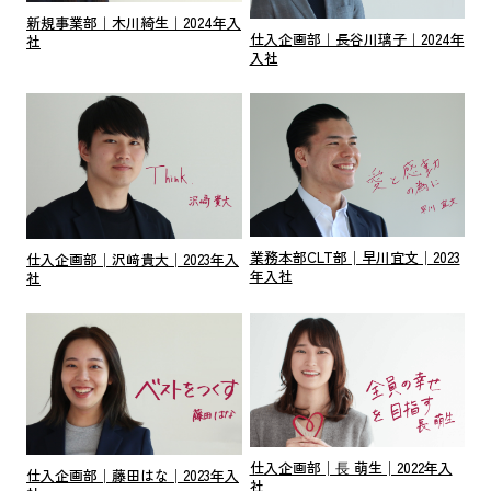
新規事業部｜木川綺生｜2024年入
仕入企画部｜長谷川璃子｜2024年
社
入社
業務本部CLT部│早川宜文│2023
仕入企画部│沢﨑貴大│2023年入
年入社
社
仕入企画部│⾧ 萌生│2022年入
仕入企画部│藤田はな│2023年入
社